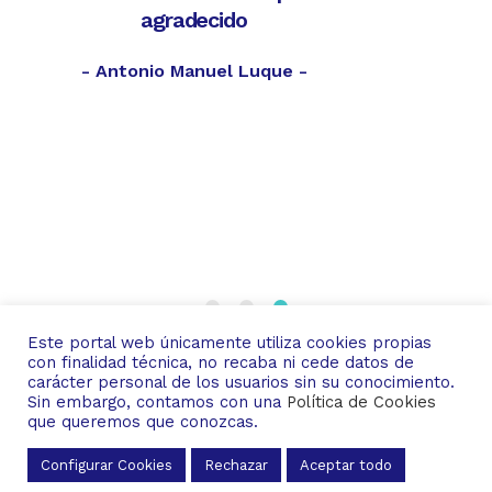
perritas en esta clínica
nos permiten estar
Ll
ue -
súper tranquilos con
c
respecto a su salud y
ve
calidad de vida. Ellas
siempre están
n
pendientes de todo.
- Diana Calle -
Este portal web únicamente utiliza cookies propias
con finalidad técnica, no recaba ni cede datos de
carácter personal de los usuarios sin su conocimiento.
Sin embargo, contamos con una
Política de Cookies
© Copyright
Masquevets2024
que queremos que conozcas.
Política de Privacidad
|
Política de Cookies
Configurar Cookies
Rechazar
Aceptar todo